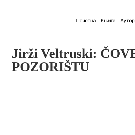
Почетна
Књиге
Аутор
Jirži Veltruski: Č
POZORIŠTU