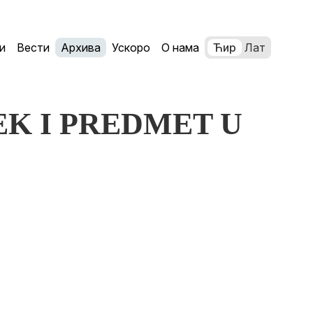
и
Вести
Архива
Ускоро
О нама
Ћир
Лат
OVEK I PREDMET U