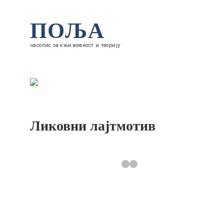
ПОЉА
часопис за књижевност и теорију
Ликовни лајтмотив