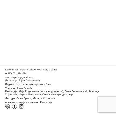
Католичка порта 5, 21000 Нови Сад, Србија
(+381) 021/524-584
casopispolja@gmail.com
Директор:
Бојан Панаотовић
Издавач:
Културни центар Новог Сада
Уредник:
Ален Бешић
Редакција:
Маја Ердељанин (ликовна уредница), Соња Веселиновић, Милица
Софинкић, Марјан Чакаревић, Огњен Клисара (дизајнер)
Лектура:
Сања Бркић, Милица Софинкић
Администрација и пласман:
Редакција