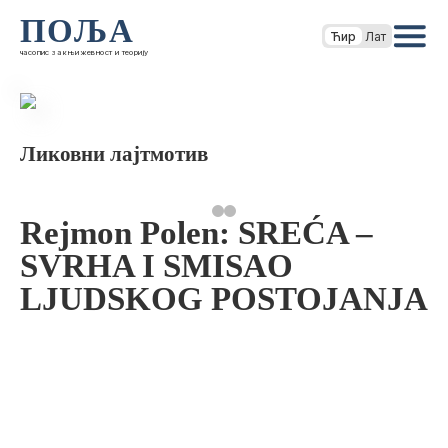
ПОЉА
Ћир
Лат
часопис за књижевност и теорију
Ликовни лајтмотив
Rejmon Polen: SREĆA –
SVRHA I SMISAO
LJUDSKOG POSTOJANJA