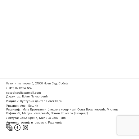
Католичка порта 5, 21000 Нови Сад, Србија
(+381) 021/524-584
casopispolja@gmail.com
Директор:
Бојан Панаотовић
Издавач:
Културни центар Новог Сада
Уредник:
Ален Бешић
Редакција:
Маја Ердељанин (ликовна уредница), Соња Веселиновић, Милица
Софинкић, Марјан Чакаревић, Огњен Клисара (дизајнер)
Лектура:
Сања Бркић, Милица Софинкић
Администрација и пласман:
Редакција