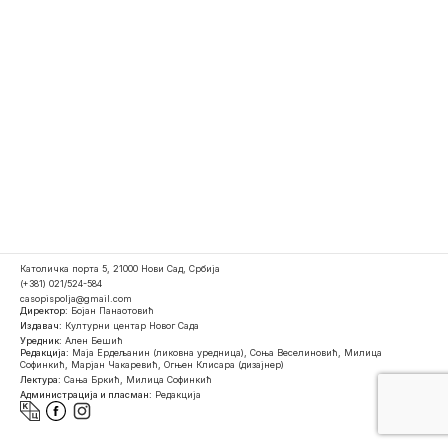
Католичка порта 5, 21000 Нови Сад, Србија
(+381) 021/524-584
casopispolja@gmail.com
Директор:
Бојан Панаотовић
Издавач:
Културни центар Новог Сада
Уредник:
Ален Бешић
Редакција:
Маја Ердељанин (ликовна уредница), Соња Веселиновић, Милица
Софинкић, Марјан Чакаревић, Огњен Клисара (дизајнер)
Лектура:
Сања Бркић, Милица Софинкић
Администрација и пласман:
Редакција