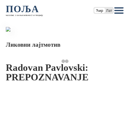
ПОЉА
Ћир
Лат
часопис за књижевност и теорију
Ликовни лајтмотив
Radovan Pavlovski:
PREPOZNAVANJE