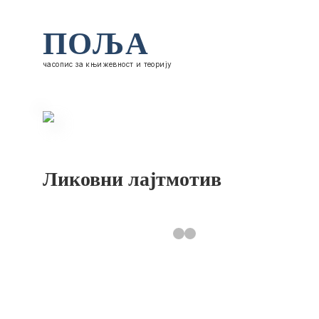
ПОЉА
часопис за књижевност и теорију
Ликовни лајтмотив