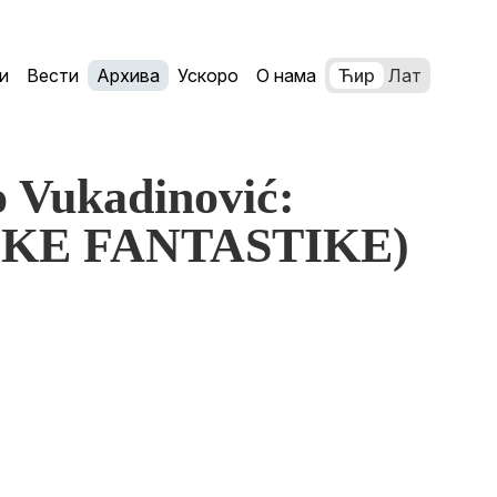
и
Вести
Архива
Ускоро
О нама
Ћир
Лат
 Vukadinović:
KE FANTASTIKE)