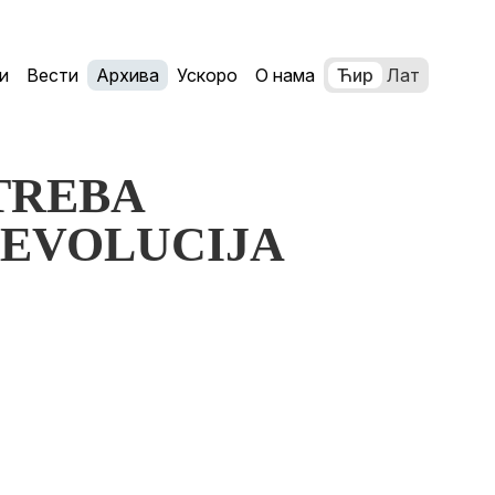
и
Вести
Архива
Ускоро
О нама
Ћир
Лат
OTREBA
REVOLUCIJA