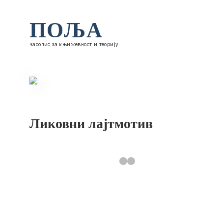
ПОЉА
часопис за књижевност и теорију
Ликовни лајтмотив