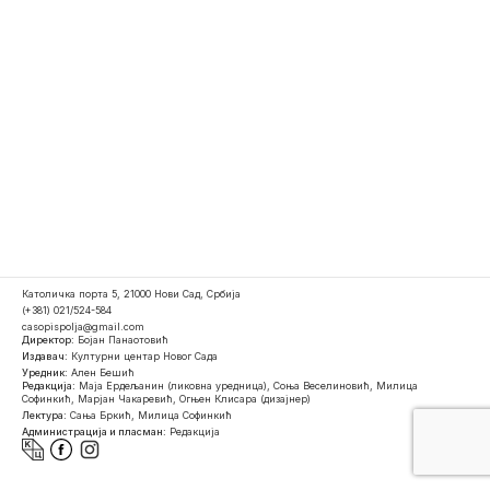
Католичка порта 5, 21000 Нови Сад, Србија
(+381) 021/524-584
casopispolja@gmail.com
Директор:
Бојан Панаотовић
Издавач:
Културни центар Новог Сада
Уредник:
Ален Бешић
Редакција:
Маја Ердељанин (ликовна уредница), Соња Веселиновић, Милица
Софинкић, Марјан Чакаревић, Огњен Клисара (дизајнер)
Лектура:
Сања Бркић, Милица Софинкић
Администрација и пласман:
Редакција