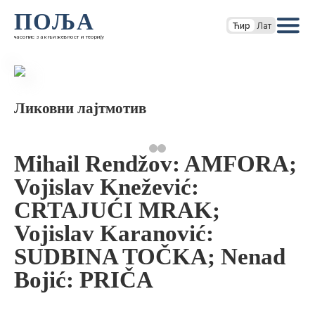
ПОЉА
Ћир
Лат
часопис за књижевност и теорију
Ликовни лајтмотив
Mihail Rendžov: AMFORA;
Vojislav Knežević:
CRTAJUĆI MRAK;
Vojislav Karanović:
SUDBINA TOČKA; Nenad
Bojić: PRIČA