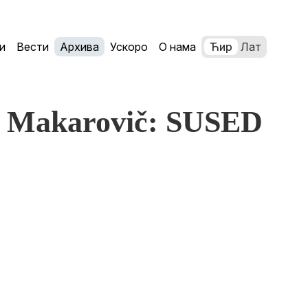
и
Вести
Архива
Ускоро
О нама
Ћир
Лат
na Makarovič: SUSED