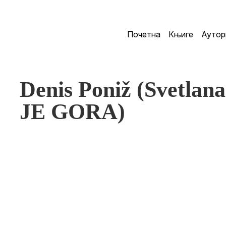
Почетна
Књиге
Аутор
Denis Poniž (Svetla
JE GORA)