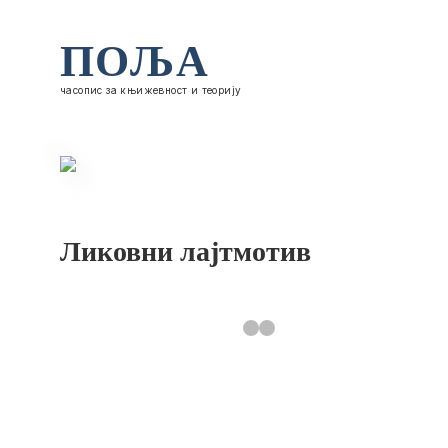
ПОЉА
часопис за књижевност и теорију
Ликовни лајтмотив