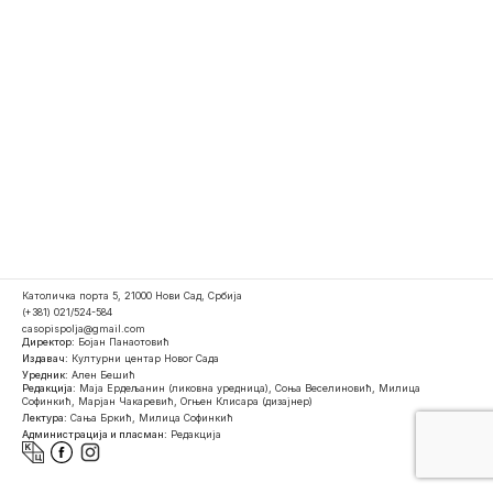
Католичка порта 5, 21000 Нови Сад, Србија
(+381) 021/524-584
casopispolja@gmail.com
Директор:
Бојан Панаотовић
Издавач:
Културни центар Новог Сада
Уредник:
Ален Бешић
Редакција:
Маја Ердељанин (ликовна уредница), Соња Веселиновић, Милица
Софинкић, Марјан Чакаревић, Огњен Клисара (дизајнер)
Лектура:
Сања Бркић, Милица Софинкић
Администрација и пласман:
Редакција