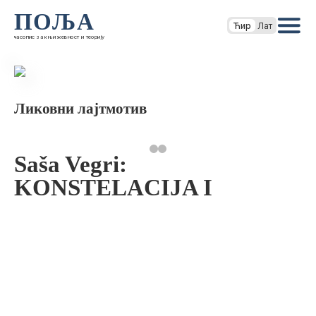
ПОЉА
Ћир
Лат
часопис за књижевност и теорију
Ликовни лајтмотив
Saša Vegri:
KONSTELACIJA I