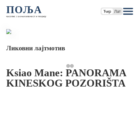
ПОЉА
Ћир
Лат
часопис за књижевност и теорију
Ликовни лајтмотив
Ksiao Mane: PANORAMA
KINESKOG POZORIŠTA