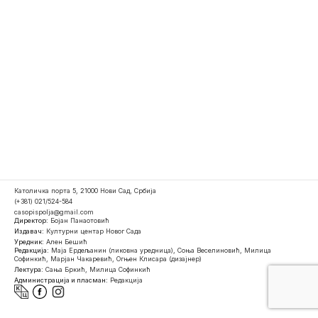
Католичка порта 5, 21000 Нови Сад, Србија
(+381) 021/524-584
casopispolja@gmail.com
Директор:
Бојан Панаотовић
Издавач:
Културни центар Новог Сада
Уредник:
Ален Бешић
Редакција:
Маја Ердељанин (ликовна уредница), Соња Веселиновић, Милица
Софинкић, Марјан Чакаревић, Огњен Клисара (дизајнер)
Лектура:
Сања Бркић, Милица Софинкић
Администрација и пласман:
Редакција