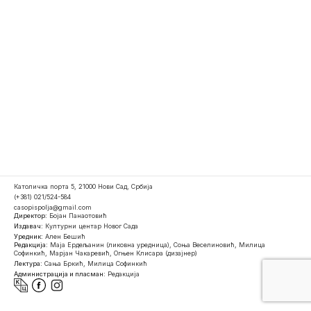
Католичка порта 5, 21000 Нови Сад, Србија
(+381) 021/524-584
casopispolja@gmail.com
Директор:
Бојан Панаотовић
Издавач:
Културни центар Новог Сада
Уредник:
Ален Бешић
Редакција:
Маја Ердељанин (ликовна уредница), Соња Веселиновић, Милица
Софинкић, Марјан Чакаревић, Огњен Клисара (дизајнер)
Лектура:
Сања Бркић, Милица Софинкић
Администрација и пласман:
Редакција