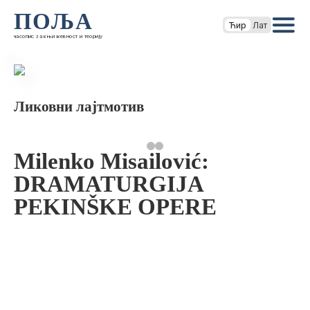
ПОЉА
Ћир
Лат
часопис за књижевност и теорију
Ликовни лајтмотив
Milenko Misailović:
DRAMATURGIJA
PEKINŠKE OPERE