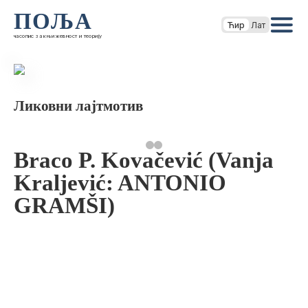
ПОЉА
Ћир
Лат
часопис за књижевност и теорију
Ликовни лајтмотив
Braco P. Kovačević (Vanja
Kraljević: ANTONIO
GRAMŠI)