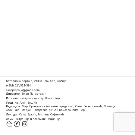
Католичка порта 5, 21000 Нови Сад, Србија
(+381) 021/524-584
casopispolja@gmail.com
Директор:
Бојан Панаотовић
Издавач:
Културни центар Новог Сада
Уредник:
Ален Бешић
Редакција:
Маја Ердељанин (ликовна уредница), Соња Веселиновић, Милица
Софинкић, Марјан Чакаревић, Огњен Клисара (дизајнер)
Лектура:
Сања Бркић, Милица Софинкић
Администрација и пласман:
Редакција