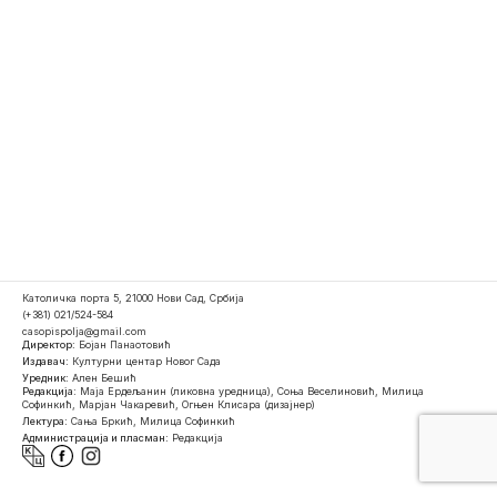
Католичка порта 5, 21000 Нови Сад, Србија
(+381) 021/524-584
casopispolja@gmail.com
Директор:
Бојан Панаотовић
Издавач:
Културни центар Новог Сада
Уредник:
Ален Бешић
Редакција:
Маја Ердељанин (ликовна уредница), Соња Веселиновић, Милица
Софинкић, Марјан Чакаревић, Огњен Клисара (дизајнер)
Лектура:
Сања Бркић, Милица Софинкић
Администрација и пласман:
Редакција