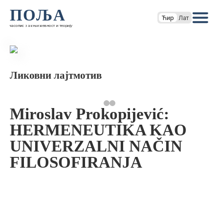
ПОЉА
Ћир
Лат
часопис за књижевност и теорију
Ликовни лајтмотив
Miroslav Prokopijević:
HERMENEUTIKA KAO
UNIVERZALNI NAČIN
FILOSOFIRANJA