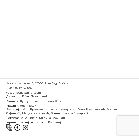
Католичка порта 5, 21000 Нови Сад, Србија
(+381) 021/524-584
casopispolja@gmail.com
Директор:
Бојан Панаотовић
Издавач:
Културни центар Новог Сада
Уредник:
Ален Бешић
Редакција:
Маја Ердељанин (ликовна уредница), Соња Веселиновић, Милица
Софинкић, Марјан Чакаревић, Огњен Клисара (дизајнер)
Лектура:
Сања Бркић, Милица Софинкић
Администрација и пласман:
Редакција