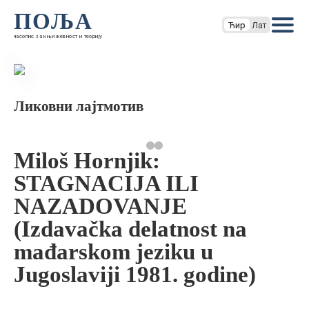
ПОЉА
Ћир
Лат
часопис за књижевност и теорију
Ликовни лајтмотив
Miloš Hornjik:
STAGNACIJA ILI
NAZADOVANJE
(Izdavačka delatnost na
mađarskom jeziku u
Jugoslaviji 1981. godine)