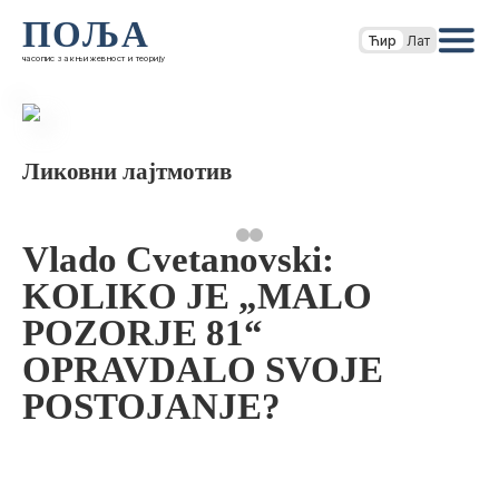
ПОЉА
Ћир
Лат
часопис за књижевност и теорију
Ликовни лајтмотив
Vlado Cvetanovski:
KOLIKO JE „MALO
POZORJE 81“
OPRAVDALO SVOJE
POSTOJANJE?