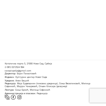
Католичка порта 5, 21000 Нови Сад, Србија
(+381) 021/524-584
casopispolja@gmail.com
Директор:
Бојан Панаотовић
Издавач:
Културни центар Новог Сада
Уредник:
Ален Бешић
Редакција:
Маја Ердељанин (ликовна уредница), Соња Веселиновић, Милица
Софинкић, Марјан Чакаревић, Огњен Клисара (дизајнер)
Лектура:
Сања Бркић, Милица Софинкић
Администрација и пласман:
Редакција