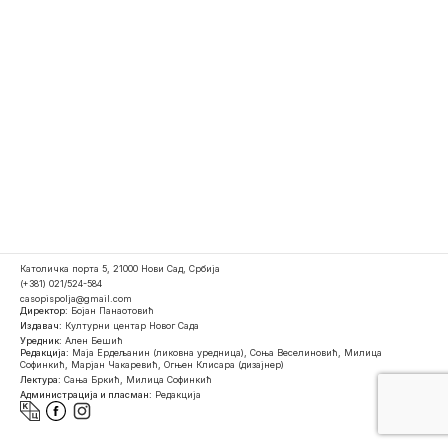
Католичка порта 5, 21000 Нови Сад, Србија
(+381) 021/524-584
casopispolja@gmail.com
Директор:
Бојан Панаотовић
Издавач:
Културни центар Новог Сада
Уредник:
Ален Бешић
Редакција:
Маја Ердељанин (ликовна уредница), Соња Веселиновић, Милица
Софинкић, Марјан Чакаревић, Огњен Клисара (дизајнер)
Лектура:
Сања Бркић, Милица Софинкић
Администрација и пласман:
Редакција