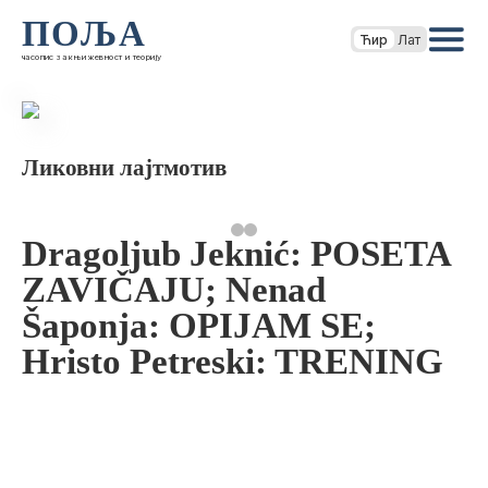
ПОЉА
Ћир
Лат
часопис за књижевност и теорију
Ликовни лајтмотив
Dragoljub Jeknić: POSETA
ZAVIČAJU; Nenad
Šaponja: OPIJAM SE;
Hristo Petreski: TRENING