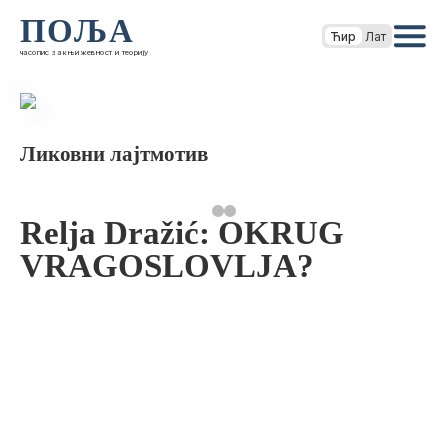
ПОЉА
Ћир
Лат
часопис за књижевност и теорију
Ликовни лајтмотив
Relja Dražić: OKRUG
VRAGOSLOVLJA?