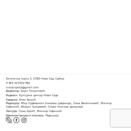
Католичка порта 5, 21000 Нови Сад, Србија
(+381) 021/524-584
casopispolja@gmail.com
Директор:
Бојан Панаотовић
Издавач:
Културни центар Новог Сада
Уредник:
Ален Бешић
Редакција:
Маја Ердељанин (ликовна уредница), Соња Веселиновић, Милица
Софинкић, Марјан Чакаревић, Огњен Клисара (дизајнер)
Лектура:
Сања Бркић, Милица Софинкић
Администрација и пласман:
Редакција