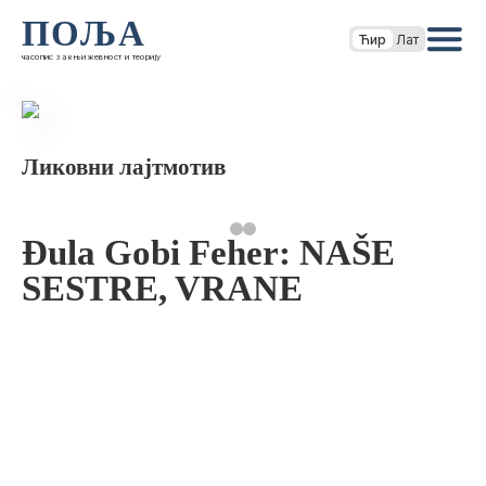
ПОЉА
Ћир
Лат
часопис за књижевност и теорију
Ликовни лајтмотив
Đula Gobi Feher: NAŠE
SESTRE, VRANE