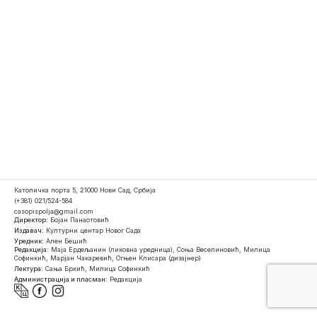
Католичка порта 5, 21000 Нови Сад, Србија
(+381) 021/524-584
casopispolja@gmail.com
Директор:
Бојан Панаотовић
Издавач:
Културни центар Новог Сада
Уредник:
Ален Бешић
Редакција:
Маја Ердељанин (ликовна уредница), Соња Веселиновић, Милица
Софинкић, Марјан Чакаревић, Огњен Клисара (дизајнер)
Лектура:
Сања Бркић, Милица Софинкић
Администрација и пласман:
Редакција