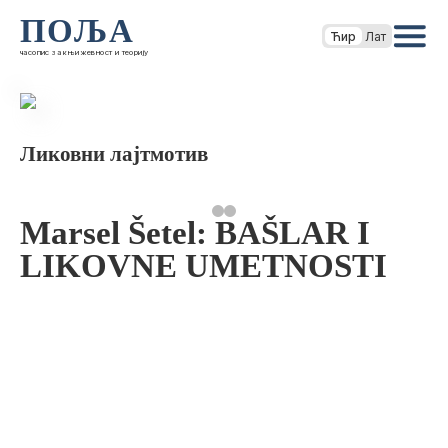
ПОЉА
Ћир
Лат
часопис за књижевност и теорију
Ликовни лајтмотив
Marsel Šetel: BAŠLAR I
LIKOVNE UMETNOSTI