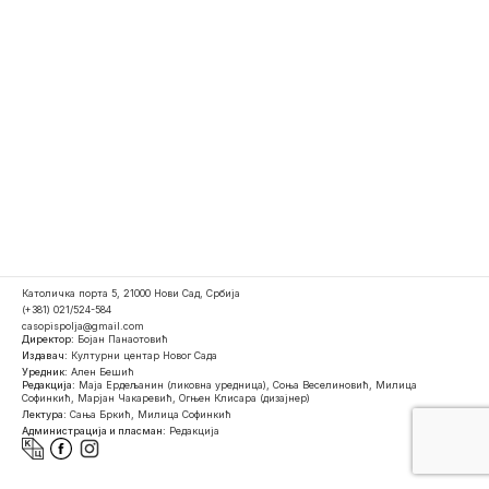
Католичка порта 5, 21000 Нови Сад, Србија
(+381) 021/524-584
casopispolja@gmail.com
Директор:
Бојан Панаотовић
Издавач:
Културни центар Новог Сада
Уредник:
Ален Бешић
Редакција:
Маја Ердељанин (ликовна уредница), Соња Веселиновић, Милица
Софинкић, Марјан Чакаревић, Огњен Клисара (дизајнер)
Лектура:
Сања Бркић, Милица Софинкић
Администрација и пласман:
Редакција