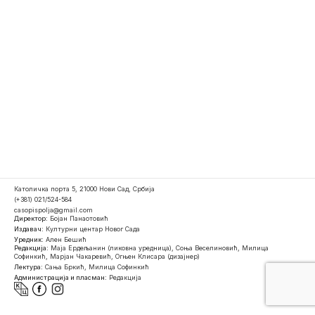
Католичка порта 5, 21000 Нови Сад, Србија
(+381) 021/524-584
casopispolja@gmail.com
Директор:
Бојан Панаотовић
Издавач:
Културни центар Новог Сада
Уредник:
Ален Бешић
Редакција:
Маја Ердељанин (ликовна уредница), Соња Веселиновић, Милица
Софинкић, Марјан Чакаревић, Огњен Клисара (дизајнер)
Лектура:
Сања Бркић, Милица Софинкић
Администрација и пласман:
Редакција