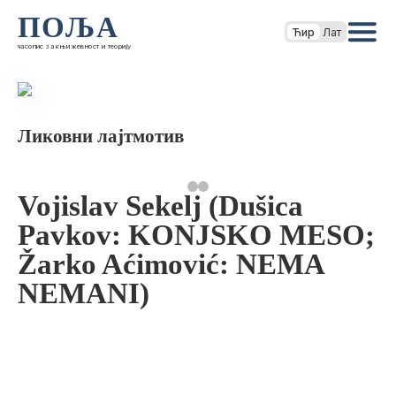
ПОЉА
Ћир
Лат
часопис за књижевност и теорију
Ликовни лајтмотив
Vojislav Sekelj (Dušica
Pavkov: KONJSKO MESO;
Žarko Aćimović: NEMA
NEMANI)