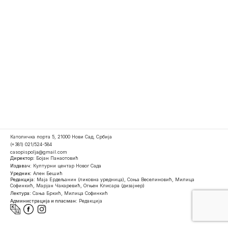
Католичка порта 5, 21000 Нови Сад, Србија
(+381) 021/524-584
casopispolja@gmail.com
Директор:
Бојан Панаотовић
Издавач:
Културни центар Новог Сада
Уредник:
Ален Бешић
Редакција:
Маја Ердељанин (ликовна уредница), Соња Веселиновић, Милица
Софинкић, Марјан Чакаревић, Огњен Клисара (дизајнер)
Лектура:
Сања Бркић, Милица Софинкић
Администрација и пласман:
Редакција