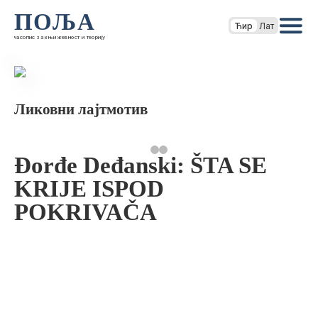
ПОЉА
Ћир
Лат
часопис за књижевност и теорију
Ликовни лајтмотив
Đorđe Deđanski: ŠTA SE
KRIJE ISPOD
POKRIVAČA