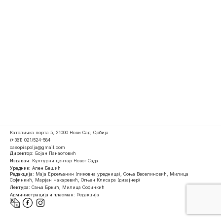
Католичка порта 5, 21000 Нови Сад, Србија
(+381) 021/524-584
casopispolja@gmail.com
Директор:
Бојан Панаотовић
Издавач:
Културни центар Новог Сада
Уредник:
Ален Бешић
Редакција:
Маја Ердељанин (ликовна уредница), Соња Веселиновић, Милица
Софинкић, Марјан Чакаревић, Огњен Клисара (дизајнер)
Лектура:
Сања Бркић, Милица Софинкић
Администрација и пласман:
Редакција