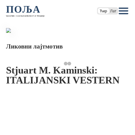
ПОЉА
Ћир
Лат
часопис за књижевност и теорију
Ликовни лајтмотив
Stjuart M. Kaminski:
ITALIJANSKI VESTERN