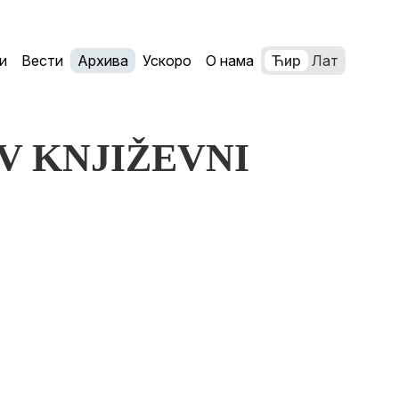
и
Вести
Архива
Ускоро
О нама
Ћир
Лат
OV KNJIŽEVNI