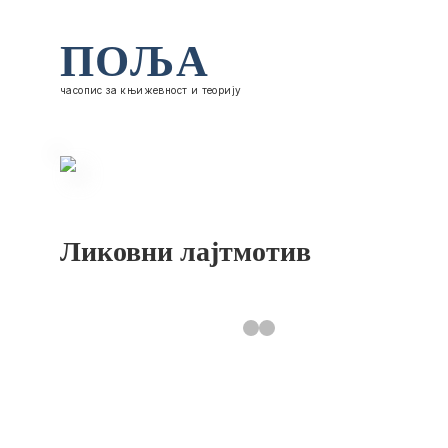
ПОЉА
часопис за књижевност и теорију
Ликовни лајтмотив