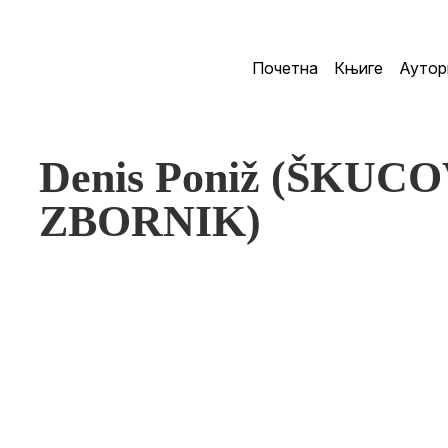
Почетна
Књиге
Аутор
Denis Poniž (ŠKUC
ZBORNIK)