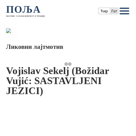
ПОЉА
Ћир
Лат
часопис за књижевност и теорију
Ликовни лајтмотив
Vojislav Sekelj (Božidar
Vujić: SASTAVLJENI
JEZICI)