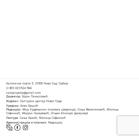
Католичка порта 5, 21000 Нови Сад, Србија
(+381) 021/524-584
casopispolja@gmail.com
Директор:
Бојан Панаотовић
Издавач:
Културни центар Новог Сада
Уредник:
Ален Бешић
Редакција:
Маја Ердељанин (ликовна уредница), Соња Веселиновић, Милица
Софинкић, Марјан Чакаревић, Огњен Клисара (дизајнер)
Лектура:
Сања Бркић, Милица Софинкић
Администрација и пласман:
Редакција