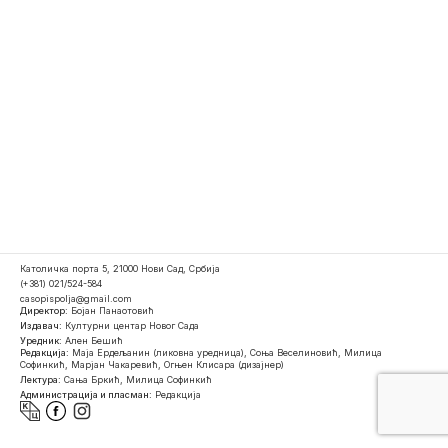
Католичка порта 5, 21000 Нови Сад, Србија
(+381) 021/524-584
casopispolja@gmail.com
Директор:
Бојан Панаотовић
Издавач:
Културни центар Новог Сада
Уредник:
Ален Бешић
Редакција:
Маја Ердељанин (ликовна уредница), Соња Веселиновић, Милица
Софинкић, Марјан Чакаревић, Огњен Клисара (дизајнер)
Лектура:
Сања Бркић, Милица Софинкић
Администрација и пласман:
Редакција