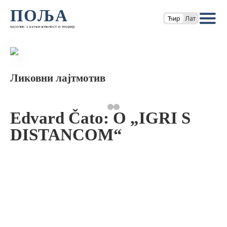
ПОЉА
Ћир
Лат
часопис за књижевност и теорију
Ликовни лајтмотив
Edvard Čato: O „IGRI S
DISTANCOM“