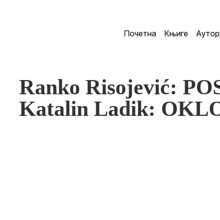
Почетна
Књиге
Аутор
Ranko Risojević: P
Katalin Ladik: OKL