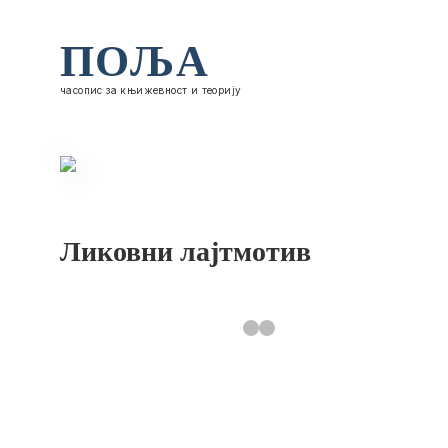
ПОЉА
часопис за књижевност и теорију
Ликовни лајтмотив