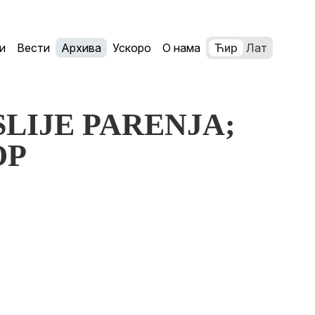
и
Вести
Архива
Ускоро
О нама
Ћир
Лат
OSLIJE PARENJA;
OP