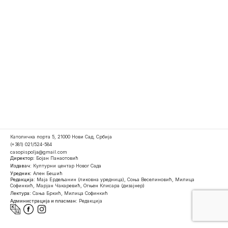
Католичка порта 5, 21000 Нови Сад, Србија
(+381) 021/524-584
casopispolja@gmail.com
Директор:
Бојан Панаотовић
Издавач:
Културни центар Новог Сада
Уредник:
Ален Бешић
Редакција:
Маја Ердељанин (ликовна уредница), Соња Веселиновић, Милица
Софинкић, Марјан Чакаревић, Огњен Клисара (дизајнер)
Лектура:
Сања Бркић, Милица Софинкић
Администрација и пласман:
Редакција