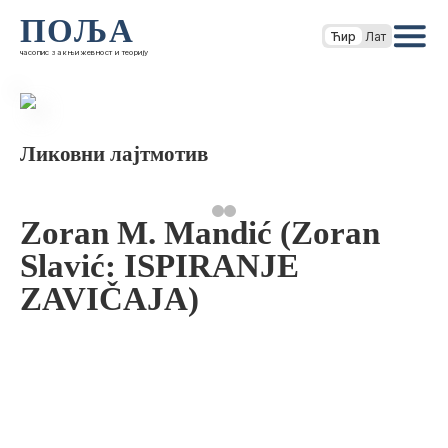
ПОЉА
Ћир
Лат
часопис за књижевност и теорију
Ликовни лајтмотив
Zoran M. Mandić (Zoran
Slavić: ISPIRANJE
ZAVIČAJA)