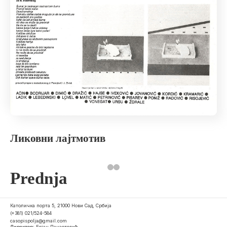
Ликовни лајтмотив
Prednja
Католичка порта 5, 21000 Нови Сад, Србија
(+381) 021/524-584
casopispolja@gmail.com
Директор:
Бојан Панаотовић