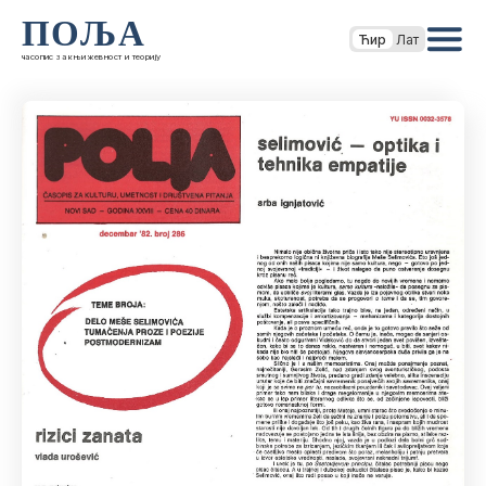
ПОЉА
Ћир
Лат
часопис за књижевност и теорију