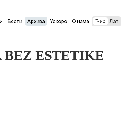
и
Вести
Архива
Ускоро
О нама
Ћир
Лат
A BEZ ESTETIKE