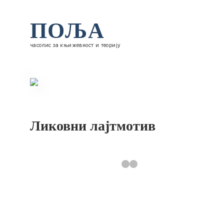
ПОЉА
часопис за књижевност и теорију
Ликовни лајтмотив