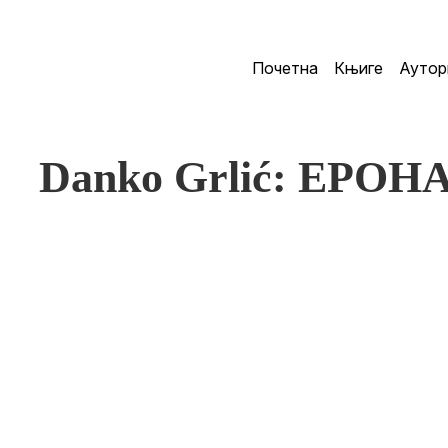
Почетна
Књиге
Аутор
Danko Grlić: EPOH