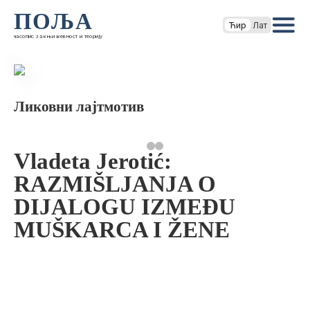
ПОЉА
Ћир
Лат
часопис за књижевност и теорију
Ликовни лајтмотив
Vladeta Jerotić:
RAZMIŠLJANJA O
DIJALOGU IZMEĐU
MUŠKARCA I ŽENE