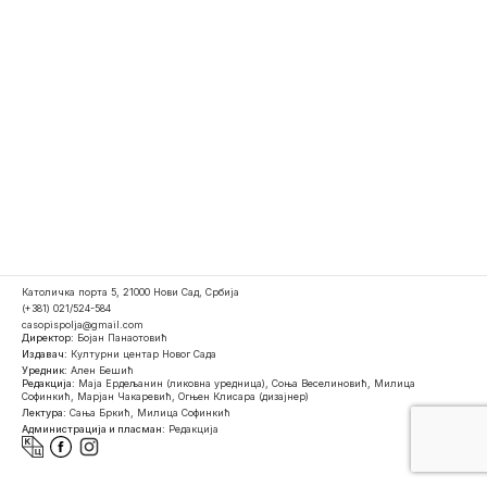
Католичка порта 5, 21000 Нови Сад, Србија
(+381) 021/524-584
casopispolja@gmail.com
Директор:
Бојан Панаотовић
Издавач:
Културни центар Новог Сада
Уредник:
Ален Бешић
Редакција:
Маја Ердељанин (ликовна уредница), Соња Веселиновић, Милица
Софинкић, Марјан Чакаревић, Огњен Клисара (дизајнер)
Лектура:
Сања Бркић, Милица Софинкић
Администрација и пласман:
Редакција