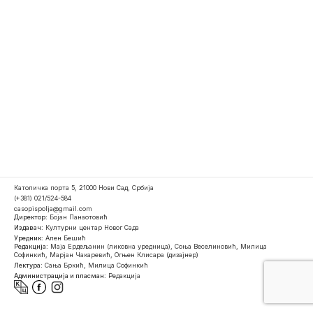
Католичка порта 5, 21000 Нови Сад, Србија
(+381) 021/524-584
casopispolja@gmail.com
Директор:
Бојан Панаотовић
Издавач:
Културни центар Новог Сада
Уредник:
Ален Бешић
Редакција:
Маја Ердељанин (ликовна уредница), Соња Веселиновић, Милица
Софинкић, Марјан Чакаревић, Огњен Клисара (дизајнер)
Лектура:
Сања Бркић, Милица Софинкић
Администрација и пласман:
Редакција