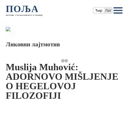
ПОЉА
Ћир
Лат
часопис за књижевност и теорију
Ликовни лајтмотив
Muslija Muhović:
ADORNOVO MIŠLJENJE
O HEGELOVOJ
FILOZOFIJI