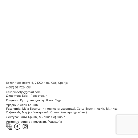
Католичка порта 5, 21000 Нови Сад, Србија
(+381) 021/524-584
casopispolja@gmail.com
Директор:
Бојан Панаотовић
Издавач:
Културни центар Новог Сада
Уредник:
Ален Бешић
Редакција:
Маја Ердељанин (ликовна уредница), Соња Веселиновић, Милица
Софинкић, Марјан Чакаревић, Огњен Клисара (дизајнер)
Лектура:
Сања Бркић, Милица Софинкић
Администрација и пласман:
Редакција