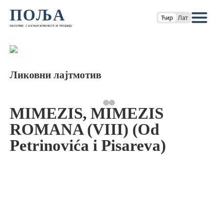
ПОЉА
Ћир
Лат
часопис за књижевност и теорију
Ликовни лајтмотив
MIMEZIS, MIMEZIS
ROMANA (VIII) (Od
Petrinovića i Pisareva)