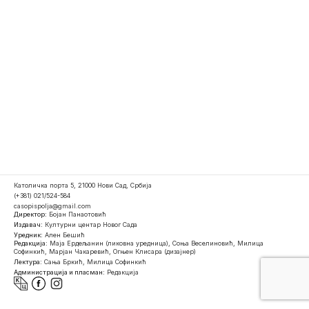
Католичка порта 5, 21000 Нови Сад, Србија
(+381) 021/524-584
casopispolja@gmail.com
Директор:
Бојан Панаотовић
Издавач:
Културни центар Новог Сада
Уредник:
Ален Бешић
Редакција:
Маја Ердељанин (ликовна уредница), Соња Веселиновић, Милица
Софинкић, Марјан Чакаревић, Огњен Клисара (дизајнер)
Лектура:
Сања Бркић, Милица Софинкић
Администрација и пласман:
Редакција