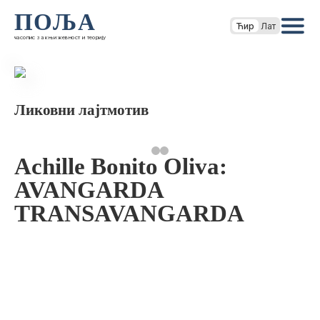
ПОЉА
Ћир
Лат
часопис за књижевност и теорију
Ликовни лајтмотив
Achille Bonito Oliva:
AVANGARDA
TRANSAVANGARDA