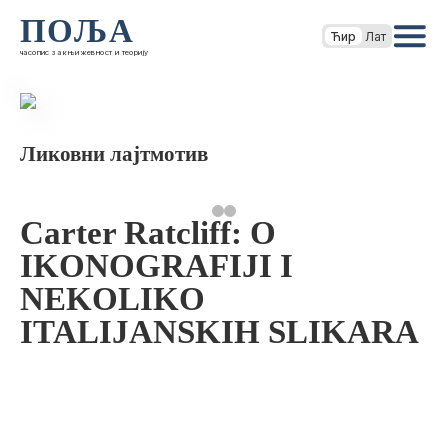
ПОЉА
Ћир
Лат
часопис за књижевност и теорију
Ликовни лајтмотив
Carter Ratcliff: O
IKONOGRAFIJI I
NEKOLIKO
ITALIJANSKIH SLIKARA