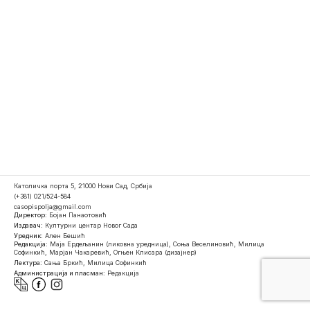
Католичка порта 5, 21000 Нови Сад, Србија
(+381) 021/524-584
casopispolja@gmail.com
Директор:
Бојан Панаотовић
Издавач:
Културни центар Новог Сада
Уредник:
Ален Бешић
Редакција:
Маја Ердељанин (ликовна уредница), Соња Веселиновић, Милица
Софинкић, Марјан Чакаревић, Огњен Клисара (дизајнер)
Лектура:
Сања Бркић, Милица Софинкић
Администрација и пласман:
Редакција