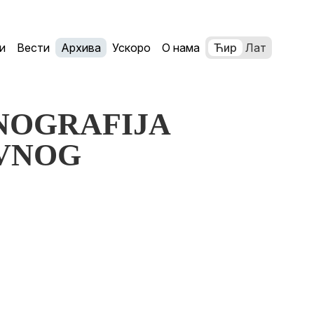
и
Вести
Архива
Ускоро
О нама
Ћир
Лат
KONOGRAFIJA
VNOG