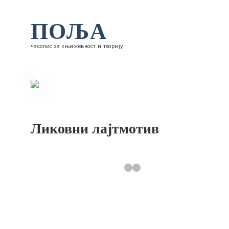
ПОЉА
часопис за књижевност и теорију
Ликовни лајтмотив