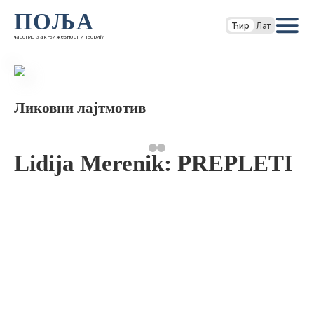
ПОЉА
Ћир
Лат
часопис за књижевност и теорију
Ликовни лајтмотив
Lidija Merenik: PREPLETI