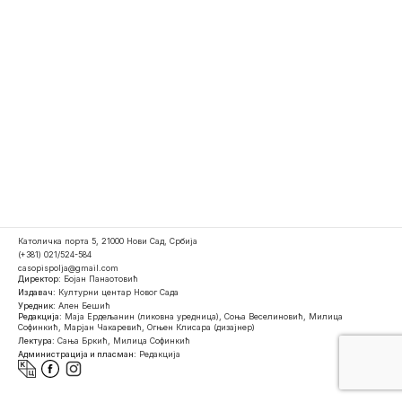
Католичка порта 5, 21000 Нови Сад, Србија
(+381) 021/524-584
casopispolja@gmail.com
Директор:
Бојан Панаотовић
Издавач:
Културни центар Новог Сада
Уредник:
Ален Бешић
Редакција:
Маја Ердељанин (ликовна уредница), Соња Веселиновић, Милица
Софинкић, Марјан Чакаревић, Огњен Клисара (дизајнер)
Лектура:
Сања Бркић, Милица Софинкић
Администрација и пласман:
Редакција