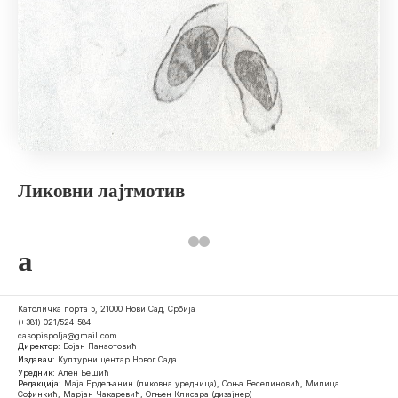
Ликовни лајтмотив
a
Католичка порта 5, 21000 Нови Сад, Србија
(+381) 021/524-584
casopispolja@gmail.com
Директор:
Бојан Панаотовић
Издавач:
Културни центар Новог Сада
Уредник:
Ален Бешић
Редакција:
Маја Ердељанин (ликовна уредница), Соња Веселиновић, Милица
Софинкић, Марјан Чакаревић, Огњен Клисара (дизајнер)