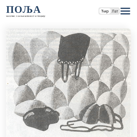
ПОЉА
Ћир
Лат
часопис за књижевност и теорију