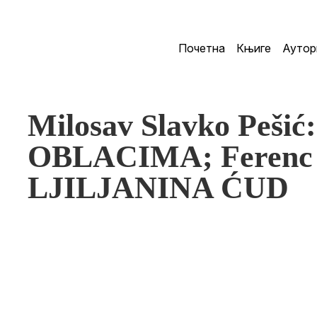
Почетна
Књиге
Аутор
Milosav Slavko Peš
OBLACIMA; Ferenc 
LJILJANINA ĆUD