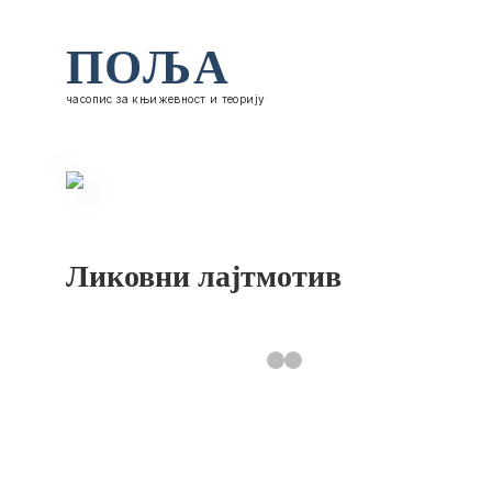
ПОЉА
часопис за књижевност и теорију
Ликовни лајтмотив