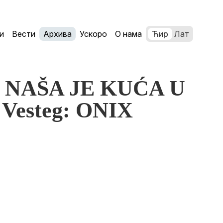
и
Вести
Архива
Ускоро
О нама
Ћир
Лат
ić: NAŠA JE KUĆA U
Vesteg: ONIX