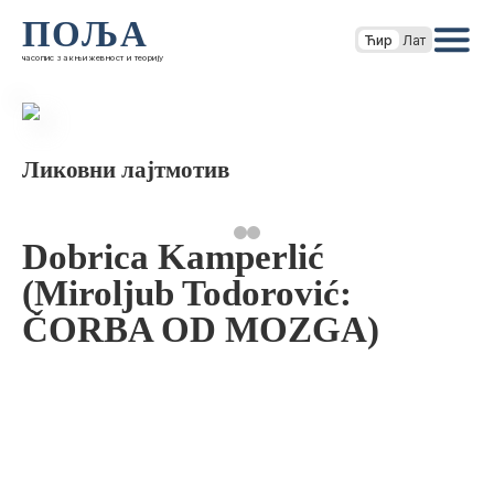
ПОЉА
Ћир
Лат
часопис за књижевност и теорију
Ликовни лајтмотив
Dobrica Kamperlić
(Miroljub Todorović:
ČORBA OD MOZGA)