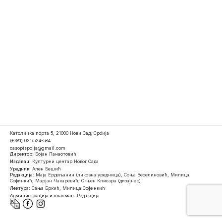
Католичка порта 5, 21000 Нови Сад, Србија
(+381) 021/524-584
casopispolja@gmail.com
Директор:
Бојан Панаотовић
Издавач:
Културни центар Новог Сада
Уредник:
Ален Бешић
Редакција:
Маја Ердељанин (ликовна уредница), Соња Веселиновић, Милица
Софинкић, Марјан Чакаревић, Огњен Клисара (дизајнер)
Лектура:
Сања Бркић, Милица Софинкић
Администрација и пласман:
Редакција