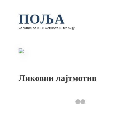
ПОЉА
часопис за књижевност и теорију
Ликовни лајтмотив