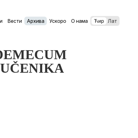
и
Вести
Архива
Ускоро
О нама
Ћир
Лат
VADEMECUM
 UČENIKA