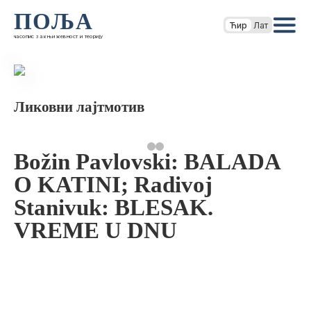
ПОЉА
Ћир
Лат
часопис за књижевност и теорију
Ликовни лајтмотив
Božin Pavlovski: BALADA
O KATINI; Radivoj
Stanivuk: BLESAK.
VREME U DNU