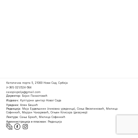
Католичка порта 5, 21000 Нови Сад, Србија
(+381) 021/524-584
casopispolja@gmail.com
Директор:
Бојан Панаотовић
Издавач:
Културни центар Новог Сада
Уредник:
Ален Бешић
Редакција:
Маја Ердељанин (ликовна уредница), Соња Веселиновић, Милица
Софинкић, Марјан Чакаревић, Огњен Клисара (дизајнер)
Лектура:
Сања Бркић, Милица Софинкић
Администрација и пласман:
Редакција