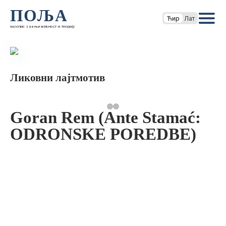
ПОЉА
Ћир
Лат
часопис за књижевност и теорију
Ликовни лајтмотив
Goran Rem (Ante Stamać:
ODRONSKE POREDBE)