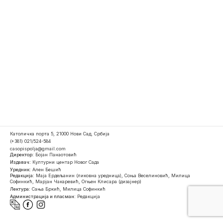
Католичка порта 5, 21000 Нови Сад, Србија
(+381) 021/524-584
casopispolja@gmail.com
Директор:
Бојан Панаотовић
Издавач:
Културни центар Новог Сада
Уредник:
Ален Бешић
Редакција:
Маја Ердељанин (ликовна уредница), Соња Веселиновић, Милица
Софинкић, Марјан Чакаревић, Огњен Клисара (дизајнер)
Лектура:
Сања Бркић, Милица Софинкић
Администрација и пласман:
Редакција