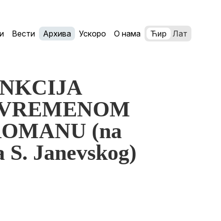
и
Вести
Архива
Ускоро
О нама
Ћир
Лат
FUNKCIJA
UVREMENOM
OMANU (na
 S. Janevskog)