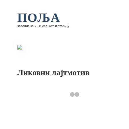
ПОЉА
часопис за књижевност и теорију
Ликовни лајтмотив