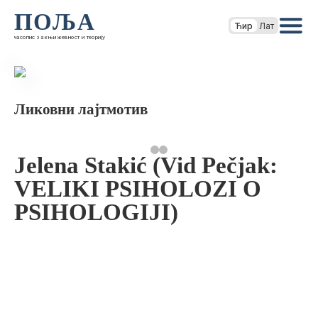
ПОЉА
Ћир
Лат
часопис за књижевност и теорију
Ликовни лајтмотив
Jelena Stakić (Vid Pečjak:
VELIKI PSIHOLOZI O
PSIHOLOGIJI)