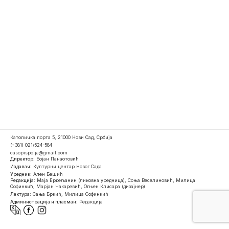
Католичка порта 5, 21000 Нови Сад, Србија
(+381) 021/524-584
casopispolja@gmail.com
Директор:
Бојан Панаотовић
Издавач:
Културни центар Новог Сада
Уредник:
Ален Бешић
Редакција:
Маја Ердељанин (ликовна уредница), Соња Веселиновић, Милица
Софинкић, Марјан Чакаревић, Огњен Клисара (дизајнер)
Лектура:
Сања Бркић, Милица Софинкић
Администрација и пласман:
Редакција