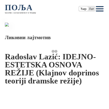
ПОЉА
Ћир
Лат
часопис за књижевност и теорију
Ликовни лајтмотив
Radoslav Lazić: IDEJNO-
ESTETSKA OSNOVA
REŽIJE (Klajnov doprinos
teoriji dramske režije)