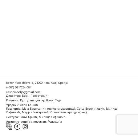
Католичка порта 5, 21000 Нови Сад, Србија
(+381) 021/524-584
casopispolja@gmail.com
Директор:
Бојан Панаотовић
Издавач:
Културни центар Новог Сада
Уредник:
Ален Бешић
Редакција:
Маја Ердељанин (ликовна уредница), Соња Веселиновић, Милица
Софинкић, Марјан Чакаревић, Огњен Клисара (дизајнер)
Лектура:
Сања Бркић, Милица Софинкић
Администрација и пласман:
Редакција