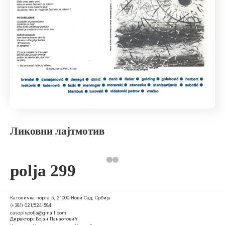
Ликовни лајтмотив
polja 299
Католичка порта 5, 21000 Нови Сад, Србија
(+381) 021/524-584
casopispolja@gmail.com
Директор:
Бојан Панаотовић