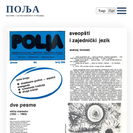
ПОЉА
Ћир
Лат
часопис за књижевност и теорију