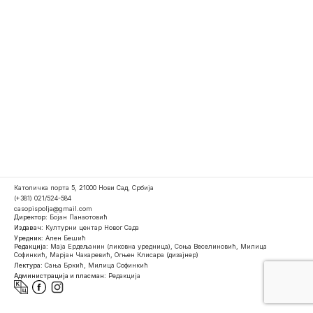
Католичка порта 5, 21000 Нови Сад, Србија
(+381) 021/524-584
casopispolja@gmail.com
Директор:
Бојан Панаотовић
Издавач:
Културни центар Новог Сада
Уредник:
Ален Бешић
Редакција:
Маја Ердељанин (ликовна уредница), Соња Веселиновић, Милица
Софинкић, Марјан Чакаревић, Огњен Клисара (дизајнер)
Лектура:
Сања Бркић, Милица Софинкић
Администрација и пласман:
Редакција