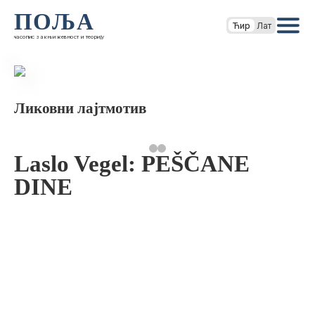
ПОЉА
Ћир
Лат
часопис за књижевност и теорију
Ликовни лајтмотив
Laslo Vegel: PEŠČANE
DINE