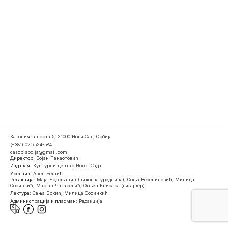
Католичка порта 5, 21000 Нови Сад, Србија
(+381) 021/524-584
casopispolja@gmail.com
Директор:
Бојан Панаотовић
Издавач:
Културни центар Новог Сада
Уредник:
Ален Бешић
Редакција:
Маја Ердељанин (ликовна уредница), Соња Веселиновић, Милица
Софинкић, Марјан Чакаревић, Огњен Клисара (дизајнер)
Лектура:
Сања Бркић, Милица Софинкић
Администрација и пласман:
Редакција