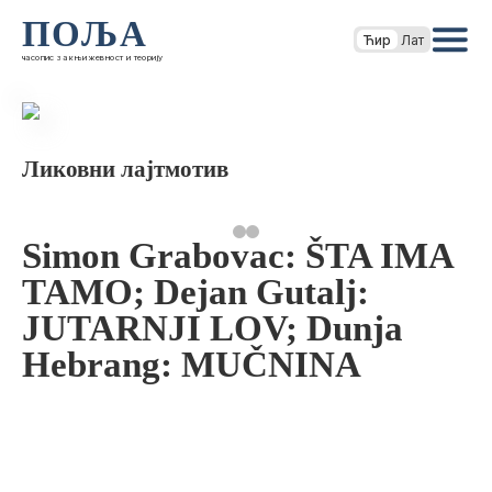
ПОЉА
Ћир
Лат
часопис за књижевност и теорију
Ликовни лајтмотив
Simon Grabovac: ŠTA IMA
TAMO; Dejan Gutalj:
JUTARNJI LOV; Dunja
Hebrang: MUČNINA