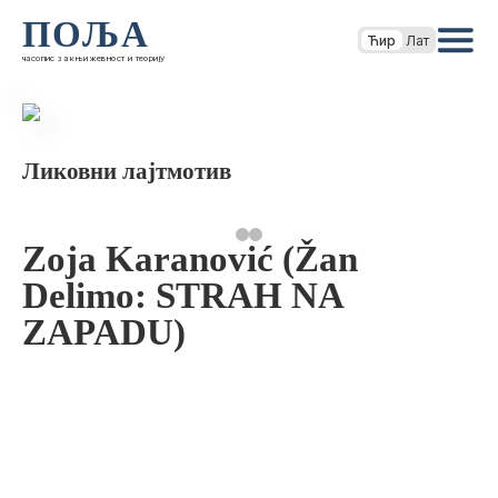
ПОЉА
Ћир
Лат
часопис за књижевност и теорију
Ликовни лајтмотив
Zoja Karanović (Žan
Delimo: STRAH NA
ZAPADU)