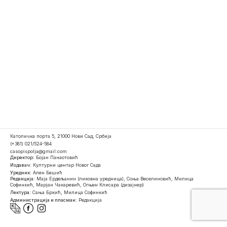
Католичка порта 5, 21000 Нови Сад, Србија
(+381) 021/524-584
casopispolja@gmail.com
Директор:
Бојан Панаотовић
Издавач:
Културни центар Новог Сада
Уредник:
Ален Бешић
Редакција:
Маја Ердељанин (ликовна уредница), Соња Веселиновић, Милица
Софинкић, Марјан Чакаревић, Огњен Клисара (дизајнер)
Лектура:
Сања Бркић, Милица Софинкић
Администрација и пласман:
Редакција