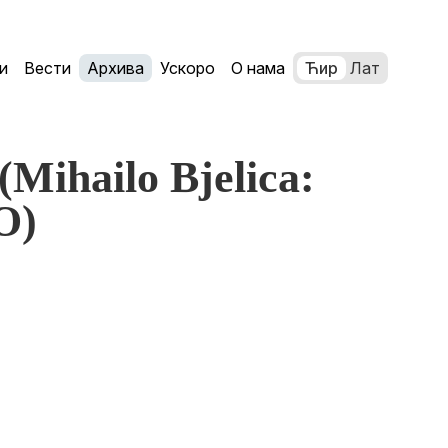
и
Вести
Архива
Ускоро
О нама
Ћир
Лат
(Mihailo Bjelica:
O)