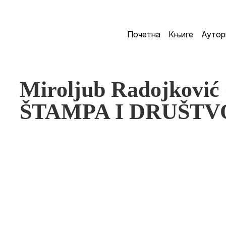
Почетна
Књиге
Аутор
Miroljub Radojković 
ŠTAMPA I DRUŠTV