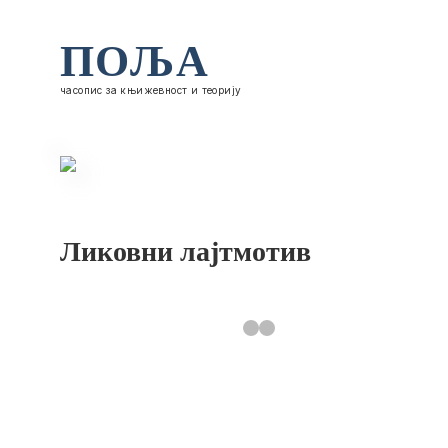
ПОЉА
часопис за књижевност и теорију
Ликовни лајтмотив